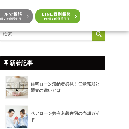
ールで相談
LINE個別相談
65日24時間受付可
365日24時間受付可
新着記事
住宅ローン滞納者必見！任意売却と
競売の違いとは
ペアローン共有名義住宅の売却ガイ
ド