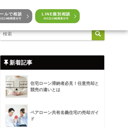
ールで相談
LINE個別相談
65日24時間受付可
365日24時間受付可
新着記事
住宅ローン滞納者必見！任意売却と
競売の違いとは
ペアローン共有名義住宅の売却ガイ
ド