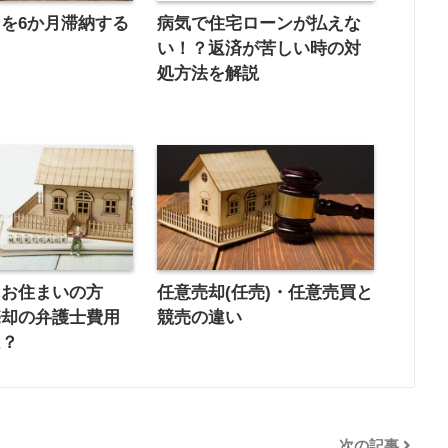
を6か月滞納する
病気で住宅ローンが払えな
い！？返済が苦しい時の対
処方法を解説
にお住まいの方
任意売却(任売)・任意売買と
売却の弁護士費用
競売の違い
は？
次の記事