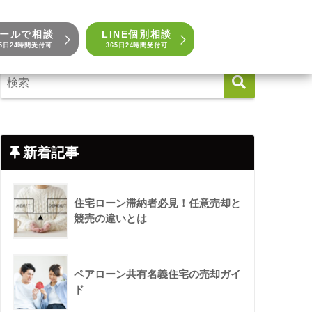
ールで相談
LINE個別相談
65日24時間受付可
365日24時間受付可
新着記事
住宅ローン滞納者必見！任意売却と
競売の違いとは
ペアローン共有名義住宅の売却ガイ
ド